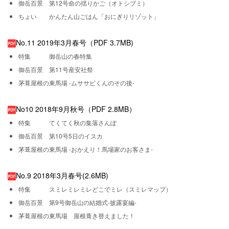
御岳百景 第12号命の揺りかご（オトシブミ）
ちょい かんたん山ごはん「おにぎりリゾット」
No.11 2019年3月春号（PDF 3.7MB)
特集 御岳山の春特集
御岳百景 第11号産安社祭
茅葺屋根の東馬場 -ムササビくんのその後-
No10 2018年9月秋号（PDF 2.8MB）
特集 てくてく秋の集落さんぽ
御岳百景 第10号5日のイスカ
茅葺屋根の東馬場 -おかえり！馬場家のお客さま-
No.9 2018年3月春号(2.6MB)
特集 スミレミレミレどこでミレ（スミレマップ）
御岳百景 第9号御岳山の結婚式-披露宴編-
茅葺屋根の東馬場 屋根葺き替えました！