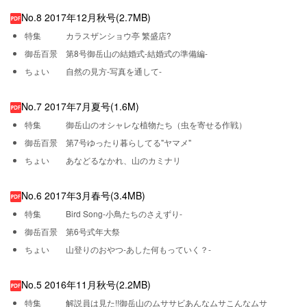
No.8 2017年12月秋号(2.7MB)
特集 カラスザンショウ亭 繁盛店?
御岳百景 第8号御岳山の結婚式-結婚式の準備編-
ちょい 自然の見方-写真を通して-
No.7 2017年7月夏号(1.6M)
特集 御岳山のオシャレな植物たち（虫を寄せる作戦）
御岳百景 第7号ゆったり暮らしてる"ヤマメ"
ちょい あなどるなかれ、山のカミナリ
No.6 2017年3月春号(3.4MB)
特集 Bird Song-小鳥たちのさえずり-
御岳百景 第6号式年大祭
ちょい 山登りのおやつ-あした何もっていく？-
No.5 2016年11月秋号(2.2MB)
特集 解説員は見た!!御岳山のムササビあんなムサこんなムサ