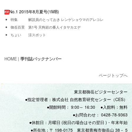
No.1 2015年8月夏号(1MB)
特集 解説員のとっておき レンゲショウマのアレコレ
御岳百景 第1号 天狗岩の番人イタヤカエデ
ちょい 涼スポット
HOME
|
季刊誌バックナンバー
ページトップへ
東京都御岳ビジターセンター
●指定管理者：株式会社 自然教育研究センター（CES）
●開館時間：
9:00
～
16:30
●入館料：無料
●
お問合わせ：
0428‐78‐9363
●休館日：月曜日
(
祝日の場合はその翌日
)
・年末年始
●所在地：〒
198-0175
東京都青梅市御岳山
38
－
5