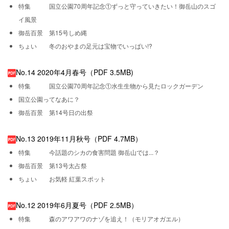
特集 国立公園70周年記念①ずっと守っていきたい！御岳山のスゴ
イ風景
御岳百景 第15号しめ縄
ちょい 冬のおやまの足元は宝物でいっぱい!?
No.14 2020年4月春号（PDF 3.5MB)
特集 国立公園70周年記念①水生生物から見たロックガーデン
国立公園ってなあに？
御岳百景 第14号日の出祭
No.13 2019年11月秋号（PDF 4.7MB）
特集 今話題のシカの食害問題 御岳山では...？
御岳百景 第13号太占祭
ちょい お気軽 紅葉スポット
No.12 2019年6月夏号（PDF 2.5MB）
特集 森のアワアワのナゾを追え！（モリアオガエル）