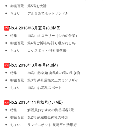
御岳百景 第5号お犬講
ちょい アルミ箔でホットサンド♪
No.4 2016年6月夏号(3.9MB)
特集 御岳山ミステリー（シカの仕業）
御岳百景 第4号ご祈祷鳥-語り継がれし鳥-
ちょい コケスポット-神社集落編-
No.3 2016年3月春号(4.8M)
特集 御岳山歌会始-御岳山の春の生き物-
御岳百景 第3号 茅葺屋根の上のミソサザイ
ちょい 御岳山お花見スポット
No.2 2015年11月秋号(1.7MB)
特集 解説員おすすめの御岳渓谷7景
御岳百景 第2号 武蔵御嶽神社の神楽
ちょい ランチスポット-長尾平の活用術-