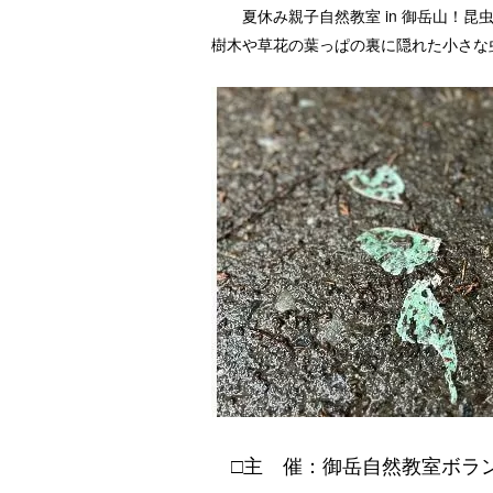
夏休み親子自然教室 in 御岳山！昆
樹木や草花の葉っぱの裏に隠れた小さな
□主 催：御岳自然教室ボラ