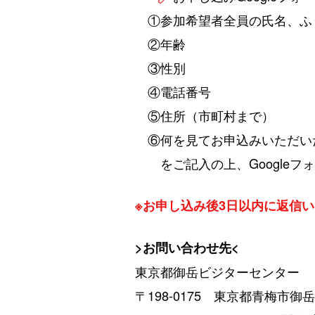
①参加希望者全員の氏名、ふ
②年齢
③性別
④電話番号
⑤住所（市町村まで）
⑥何を見てお申込みいただい
をご記入の上、Googleフ
※お申し込み後3日以内に返信
>お問い合わせ
先<
東京都御岳ビジターセンター
〒198-0175 東京都青梅市御岳