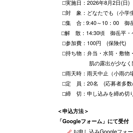
□実施日：2026年8月2日(日)
□対 象：どなたでも（小学
□集 合
: 9:40～10：00
□解 散：14
:30頃 御岳平
□参加費：100円
(保険代)
□持ち物：
弁当・水筒・敷物
肌の露出が少なく隙間の
□雨天時：
雨天中止（小雨の
□定 員：20名 (応募者多数
□締 切：申し込みを締め切
＜申込方法＞
「Googleフォーム」にて受付
お申し込みGoogleフォー