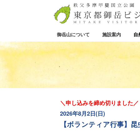
御岳山について
施設案内
自
＼申し込みを締め切りました
／
2026年8
月2
日(日)
【ボランティア行事】昆