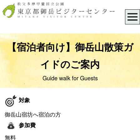
【宿泊者向け】御岳山散策ガ
イドのご案内
Guide walk for
Guests
対象
御岳山宿坊へ宿泊の方
参加費
無料