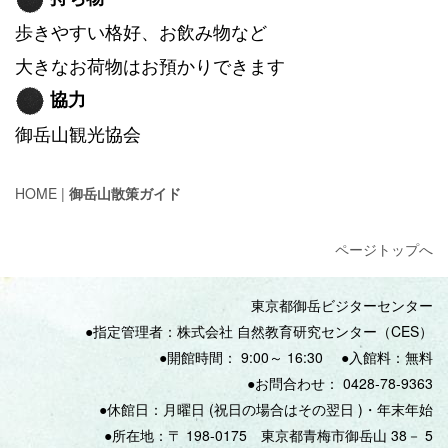
歩きやすい格好、お飲み物など
大きなお荷物はお預かりできます
協力
御岳山観光協会
HOME
|
御岳山散策ガイド
ページトップへ
東京都御岳ビジターセンター
●指定管理者：株式会社 自然教育研究センター（CES）
●開館時間：
9:00
～
16:30
●入館料：無料
●
お問合わせ：
0428‐78‐9363
●休館日：月曜日
(
祝日の場合はその翌日
)
・年末年始
●所在地：〒
198-0175
東京都青梅市御岳山
38
－
5